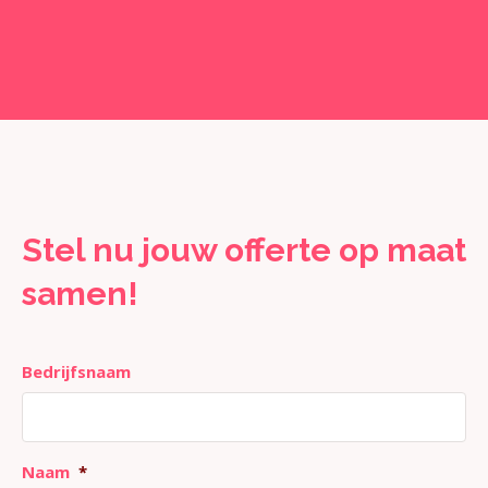
Stel nu jouw offerte op maat
samen!
Bedrijfsnaam
Naam
*