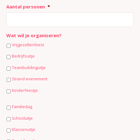
Aantal personen
*
Wat wil je organiseren?
Vrijgezellenfeest
Bedrijfsuitje
Teambuildinguitje
Strand evenement
Kinderfeestje
Familiedag
Schooluitje
Klassenuitje